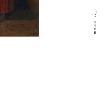
点
击
图
片
查
看