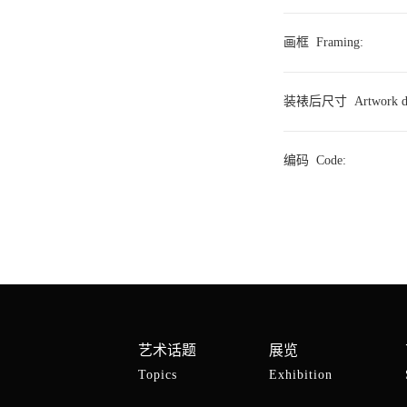
画框
Framing
:
装裱后尺寸
Artwork d
编码
Code
:
艺术话题
展览
Topics
Exhibition